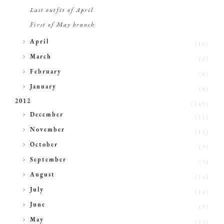
Last outfit of April
First of May brunch
►
April
(10)
►
March
(8)
►
February
(8)
►
January
(8)
2012
(149)
►
December
(11)
►
November
(13)
►
October
(9)
►
September
(9)
►
August
(14)
►
July
(14)
►
June
(9)
►
May
(13)