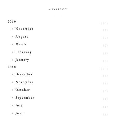
ARKISTOT
2019
(10)
►
November
(1)
►
August
(2)
►
March
(2)
►
February
(3)
►
January
(2)
2018
(27)
►
December
(4)
►
November
(4)
►
October
(2)
►
September
(1)
►
July
(1)
►
June
(3)