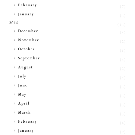
►
February
(7)
►
January
(3)
2016
(43)
►
December
(5)
►
November
(2)
►
October
(1)
►
September
(4)
►
August
(2)
►
July
(4)
►
June
(3)
►
May
(3)
►
April
(3)
►
March
(3)
►
February
(4)
►
January
(9)