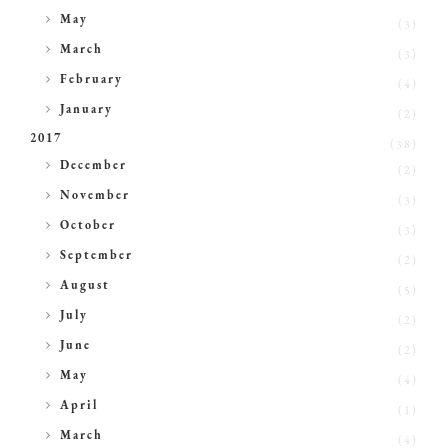
►
May
(3)
►
March
(3)
►
February
(4)
►
January
(2)
2017
(38)
►
December
(2)
►
November
(3)
►
October
(3)
►
September
(2)
►
August
(5)
►
July
(2)
►
June
(2)
►
May
(4)
►
April
(1)
►
March
(4)