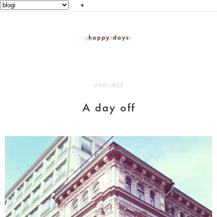
▼
09/05/2013
A day off