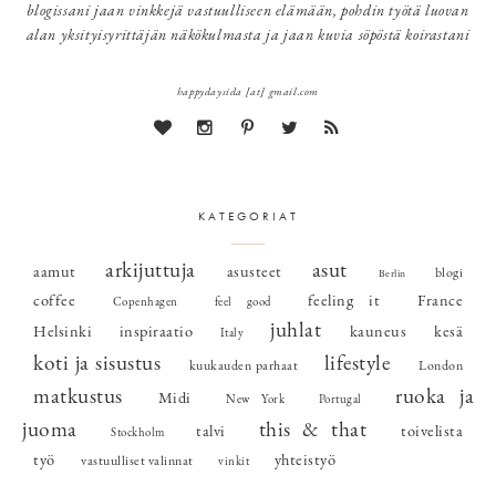
blogissani jaan vinkkejä vastuulliseen elämään, pohdin työtä luovan
alan yksityisyrittäjän näkökulmasta ja jaan kuvia söpöstä koirastani
happydaysida [at] gmail.com
KATEGORIAT
arkijuttuja
asut
aamut
asusteet
blogi
Berlin
coffee
feeling it
France
Copenhagen
feel good
juhlat
Helsinki
inspiraatio
kauneus
kesä
Italy
koti ja sisustus
lifestyle
kuukauden parhaat
London
matkustus
ruoka ja
Midi
New York
Portugal
juoma
this & that
talvi
toivelista
Stockholm
työ
yhteistyö
vastuulliset valinnat
vinkit