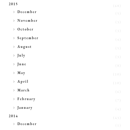
2015
(68)
►
December
(5)
►
November
(3)
►
October
(3)
►
September
(4)
►
August
(5)
►
July
(3)
►
June
(8)
►
May
(10)
►
April
(10)
►
March
(6)
►
February
(7)
►
January
(4)
2014
(43)
►
December
(1)