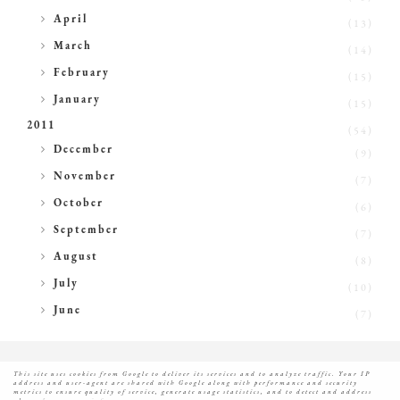
►
April
(13)
►
March
(14)
►
February
(15)
►
January
(15)
2011
(54)
►
December
(9)
►
November
(7)
►
October
(6)
►
September
(7)
►
August
(8)
►
July
(10)
►
June
(7)
This site uses cookies from Google to deliver its services and to analyze traffic. Your IP
address and user-agent are shared with Google along with performance and security
metrics to ensure quality of service, generate usage statistics, and to detect and address
©
2026
Happy days
All rights reserved