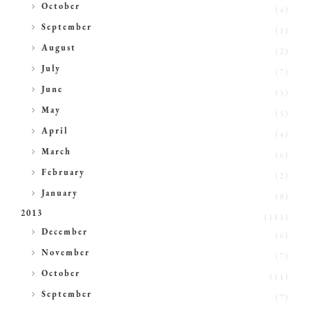
►
October
(4)
►
September
(1)
►
August
(2)
►
July
(7)
►
June
(3)
►
May
(5)
►
April
(4)
►
March
(6)
►
February
(2)
►
January
(8)
2013
(111)
►
December
(6)
►
November
(7)
►
October
(11)
►
September
(7)