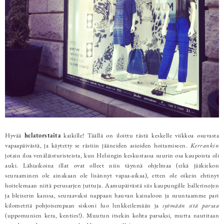
Hyvää
helatorstaita
kaikille! Täällä on iloittu tästä keskelle viikkoa osuvasta
vapaapäivästä, ja käytetty se rästiin jääneiden asioiden hoitamiseen.
Kerrankin
jotain iloa venäläisturisteista, kun Helsingin keskustassa suurin osa kaupoista oli
auki. Lähiaikoina illat ovat olleet niin täynnä ohjelmaa (eikä jääkiekon
seuraaminen ole ainakaan ole lisännyt vapaa-aikaa), etten ole oikein ehtinyt
hoitelemaan niitä perusarjen juttuja. Aamupäivästä siis kaupungille ballerinojen
ja bleiserin kanssa, seuraavaksi nappaan hauvan kainaloon ja suuntaamme pari
kilometriä pohjoisempaan siskoni luo lenkkeilemään ja
syömään sitä parsaa
(uppomunien kera, kenties!). Muutun itsekin kohta parsaksi, mutta nautitaan