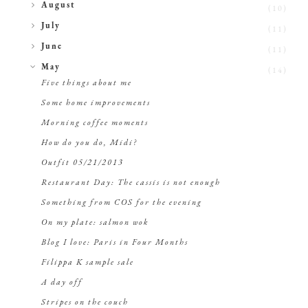
►
August
(10)
►
July
(11)
►
June
(11)
▼
May
(14)
Five things about me
Some home improvements
Morning coffee moments
How do you do, Midi?
Outfit 05/21/2013
Restaurant Day: The cassis is not enough
Something from COS for the evening
On my plate: salmon wok
Blog I love: Paris in Four Months
Filippa K sample sale
A day off
Stripes on the couch