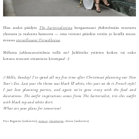
Illan asuksi päädyin
The Sartorialistista
bongaamaani yhdistelmään mustasta
yläosasta ja vaaleasta hameesta — oma versioni pääsikin testiin jo kesällä muun
muassa
vieraillessani Versaillesissa
.
Millaisia juhlasuunnitelmia teillä on? Juhlitteko ystävien kesken vai onko
kotona rennosti ottaminen kivempaa? :)
// Hello, Sunday! I've spend all my free time after Christmast planning our New
Year's Eve. Last year the theme was black & white, this year we do it French style!
I just love planning parties, and again we've gone crazy with the food and
decorations. The outfit inspirations comes from The Sartorialist, très chic outfit
with black top and white skirt.
What are your plans for tomorrow?
Pics: Baguette (unknown),
mousse
,
champagne
, cheese (unknown)