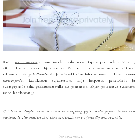
Kuten
viime vuonna
kerroin, meidän perheessä on tapana paketoida lahjat niin,
ettei ulkoapäin arvaa lahjan sisältöä. Niinpä olenkin koko vuoden laittanut
talteen sopivia
pahvilaatikoita
ja esimerkiksi astioita ostaessa mukana tulevaa
suojapaperia
. Laatikkoon sujautettava lahja helpottaa paketointia ja
suojapaperilla sekä pakkausmuovilla saa pienenkin lahjan piilotettua tukevasti
isoon laatikkoon ;)
// I like it simple, when it comes to wrapping gifts. Plain papers, twine and
ribbons. It also matters that these materials are eco-friendly and reusable.
No comments