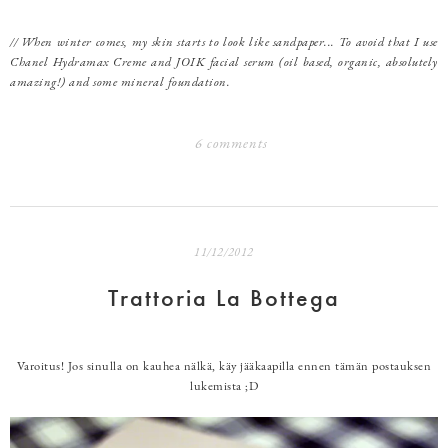
// When winter comes, my skin starts to look like sandpaper... To avoid that I use
Chanel Hydramax Creme and JOIK facial serum (oil based, organic, absolutely
amazing!) and some mineral foundation.
6 comments
11/12/2012
Trattoria La Bottega
Varoitus! Jos sinulla on kauhea nälkä, käy jääkaapilla ennen tämän postauksen
lukemista ;D