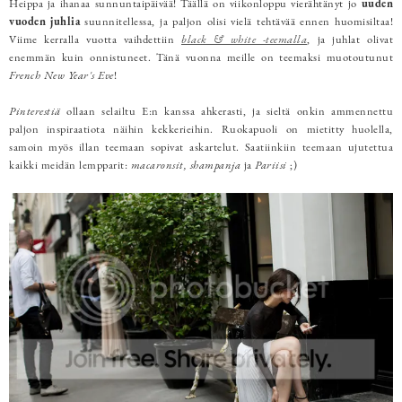
Heippa ja ihanaa sunnuntaipäivää! Täällä on viikonloppu vierähtänyt jo
uuden
vuoden juhlia
suunnitellessa, ja paljon olisi vielä tehtävää ennen huomisiltaa!
Viime kerralla vuotta vaihdettiin
black & white -teemalla
, ja juhlat olivat
enemmän kuin onnistuneet. Tänä vuonna meille on teemaksi muotoutunut
French New Year's Eve
!
Pinterestiä
ollaan selailtu E:n kanssa ahkerasti, ja sieltä onkin ammennettu
paljon inspiraatiota näihin kekkerieihin. Ruokapuoli on mietitty huolella,
samoin myös illan teemaan sopivat askartelut. Saatiinkiin teemaan ujutettua
kaikki meidän lempparit:
macaronsit, shampanja
ja
Pariisi
;)