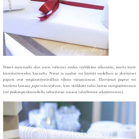
Nämä materiaalit olen usein valinnut niiden tyylikkään ulkonäön, mutta myös
kierrätettävyyden kannalta. Narut ja nauhat voi käyttää uudelleen ja yksiväriset
paperit ovat ympäristöystävällisiä vähine väriaineineen. Yksiväriset paprut voi
huoletta laittaan
paperinkeräykseen
, kun värikkäät tulisi laittaa energiajätteeseen
(tai pääkaupunkiseudulla valitettavan useassa taloyhtiössä sekajätteeseen).