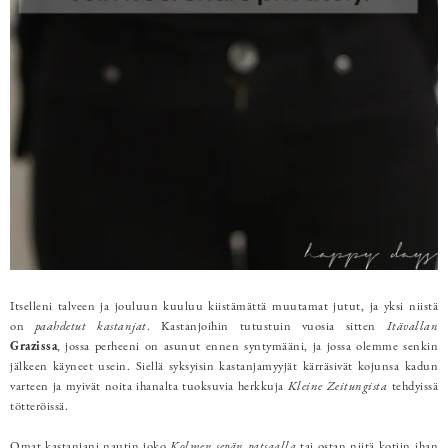
Itselleni talveen ja jouluun kuuluu kiistämättä muutamat jutut, ja yksi niistä
on
paahdetut kastanjat
. Kastanjoihin tutustuin vuosia sitten
Itävallan
Grazissa
, jossa perheeni on asunut ennen syntymääni, ja jossa olemme senkin
jälkeen käyneet usein. Siellä syksyisin kastanjamyyjät kärräsivät kojunsa kadun
varteen ja myivät noita ihanalta tuoksuvia herkkuja
Kleine Zeitungista
tehdyissä
tötteröissä.
Omat kastanjani nautin joko
Kolmen sepän patsaalla
tai ostan niitä kotiin ihan