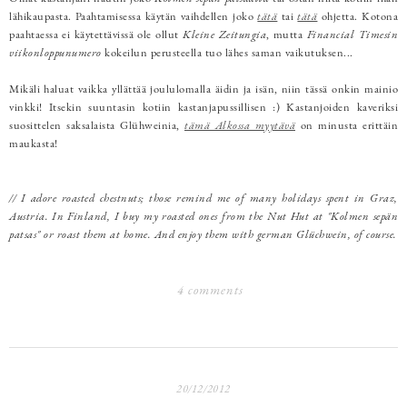
lähikaupasta. Paahtamisessa käytän vaihdellen joko
tätä
tai
tätä
ohjetta. Kotona
paahtaessa ei käytettävissä ole ollut
Kleine Zeitungia
, mutta
Financial Timesin
viikonloppunumero
kokeilun perusteella tuo lähes saman vaikutuksen...
Mikäli haluat vaikka yllättää joululomalla äidin ja isän, niin tässä onkin mainio
vinkki! Itsekin suuntasin kotiin kastanjapussillisen :) Kastanjoiden kaveriksi
suosittelen saksalaista Glühweinia,
tämä Alkossa myytävä
on minusta erittäin
maukasta!
// I adore roasted chestnuts; those remind me of many holidays spent in Graz,
Austria. In Finland, I buy my roasted ones from the Nut Hut at "Kolmen sepän
patsas" or roast them at home. And enjoy them with german Glüchwein, of course.
4 comments
20/12/2012