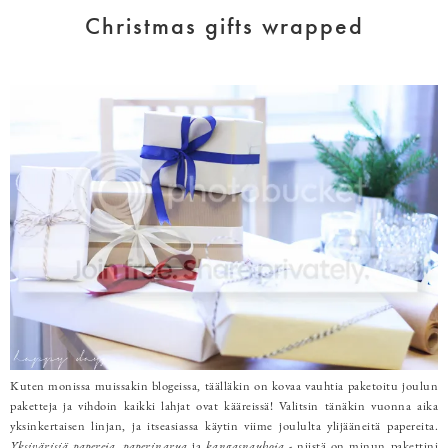
Christmas gifts wrapped
Kuten monissa muissakin blogeissa, täälläkin on kovaa vauhtia paketoitu joulun
paketteja ja vihdoin kaikki lahjat ovat kääreissä! Valitsin tänäkin vuonna aika
yksinkertaisen linjan, ja itseasiassa käytin viime joululta ylijääneitä papereita.
Yksivärisiä papereja, paperinarua
ja
kangasnauhoja
- niistä on minun pakettini