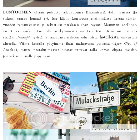
LONTOOSEEN
ollaan puhuttu alkuvuonna lähtemisestä äidin kanssa (ja
siskon, saatko lomaa? ;)). Itse kävin Lontoossa ensimmäistä kertaa tämän
vuoden tammikuussa ja rakastuin paikkaan ihan täysin! Mamman edellinen
visiitti kaupunkiin taisi olla parikymmentä vuotta sitten... Kuulisin mielläni
teidän vinkkejä
hyvistä ja laatuunsa nähden edullisista
hotelleista
keskustan
alueella! Viime kerralla yövyimme ihan mahtavassa paikassa (
Apex City of
London
), mutta päätähuimaavat hinnat taitavat tällä kertaa ohjata meidän
jonnekin muualle yöpymään.