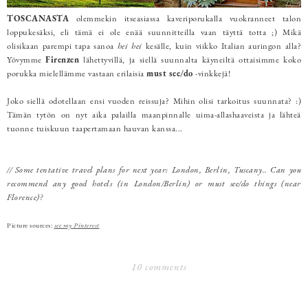
TOSCANASTA
olemmekin itseasiassa kaveriporukalla vuokranneet talon
loppukesäksi, eli tämä ei ole enää suunnitteilla vaan täyttä totta ;) Mikä
olisikaan parempi tapa sanoa
hei hei
kesälle, kuin viikko Italian auringon alla?
Yövymme
Firenzen
lähettyvillä, ja siellä suunnalta käyneiltä ottaisimme koko
porukka mielellämme vastaan erilaisia
must see/do
-vinkkejä!
Joko siellä odotellaan ensi vuoden reissuja? Mihin olisi tarkoitus suunnata? :)
Tämän tytön on nyt aika palailla maanpinnalle uima-allashaaveista ja lähteä
tuonne tuiskuun taapertamaan hauvan kanssa...
// Some tentative travel plans for next year: London, Berlin, Tuscany.. Can you
recommend any good hotels (in London/Berlin) or must see/do things (near
Florence)?
Picture sources:
see my Pinterest
10 comments