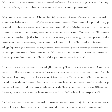
Kirjoittelin heinäkuussa hieman
ihonhoidostani kesäisin
ja nyt ajattelinkin nyt
kertoa vähän, miten talvella taistelen pakkasia ja viimoja vastaan!
Käytän kosteusvoiteena
Chanelin
Hydramax Active Creamia
, jota olenkin
aiemmin hehkuttanut jo
Hydramaxia
-postauksessa. Ihoni on aika pintakuiva, ja
varsinkin talvisin suorastaan kuiva koppura! Vaikka Hydramax on ihan mahtava
tuote ja kosteuttaa hyvin, sekään ei aina talvisin riitä. Teinkin nyt Tallinnan
reissulla löydön
JOIKin
hyllystä
, ja nappasin sieltä
(
Kaubamaja-ostoskeskus
)
mukaani
kasvoseerumin
, joka on tarkoitettu kuivalle iholle. Seerumi on
öljypohjainen
(sisältäen mm. oliivia, karpaloa, vehnänalkiota, quinoaa, safloria ja passionhedelmää)
ja sataprosenttisesti luonnontuote. Kuulemani mukaan tuotteet valmistetaan
käsin, ja siitä huolimatta tälle putelille jää hintaa vain 8 euroa!
Iltaisin pesen siis kasvoni oliiviöljyllä, jonka jälkeen lisään seerumia. Aamuisin
nassuun Hydramaxia, ja oikein kiristävinä päivinä myös tippa seerumia. En ole
hetkeen käyttänyt tuota
Lumenen
BB-voidetta
, sillä se ei minulla toimi nätisti
talvikuivan ihoni kanssa. Sen sijaan sipaisen hieman mineraalimeikkivoidetta ja
peitepuikkoa — tällöin väri ei ole omalla ihollani yhtä tasainen kuin BB-voiteen
kanssa, mutta mielummin hieman kirjava kuin halkeileva kraateriposki :D
Ja kaiken perustana on tietenkin runsas veden juonti :) Mitä kikkakolmosia
sieltä löytyy talven varalle ja onko muillakin näitä samoja aavikko-ongelmia?