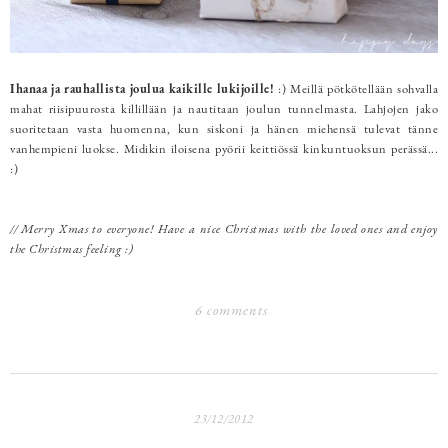
Ihanaa ja rauhallista joulua kaikille lukijoille!
:) Meillä pötkötellään sohvalla
mahat riisipuurosta killillään ja nautitaan joulun tunnelmasta. Lahjojen jako
suoritetaan vasta huomenna, kun siskoni ja hänen miehensä tulevat tänne
vanhempieni luokse. Midikin iloisena pyörii keittiössä kinkuntuoksun perässä...
:)
// Merry Xmas to everyone! Have a nice Christmas with the loved ones and enjoy
the Christmas feeling :)
6 comments
23/12/2012