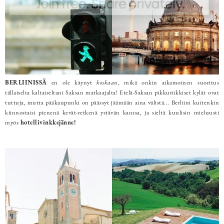
BERLIINISSÄ
en ole käynyt
koskaan
, mikä onkin aikamoinen suoritus
tällaiselta kaltaiseltani Saksan matkaajalta! Etelä-Saksan pikkuriikkiset kylät ovat
tuttuja, mutta pääkaupunki on päässyt jäämään aina välistä... Berliini kuitenkin
kiinnostaisi pienenä kevät-retkenä ystävän kanssa, ja sieltä kuulisin mieluusti
myös
hotellivinkkejänne!