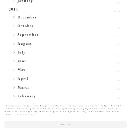
January
(4)
2014
(43)
►
December
(1)
►
October
(4)
►
September
(1)
►
August
(2)
►
July
(7)
►
June
(3)
►
May
(5)
►
April
(4)
►
March
(6)
►
February
(2)
►
January
This site uses cookies from Google to deliver its services and to analyze traffic. Your IP
(8)
address and user-agent are shared with Google along with performance and security
metrics to ensure quality of service, generate usage statistics, and to detect and address
2013
abuse.
Learn more info.
(111)
►
December
(6)
Got it!
►
November