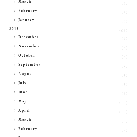
►
March
(3)
►
February
(4)
►
January
(9)
2015
(68)
►
December
(5)
►
November
(3)
►
October
(3)
►
September
(4)
►
August
(5)
►
July
(3)
►
June
(8)
►
May
(10)
►
April
(10)
►
March
(6)
►
February
(7)
►