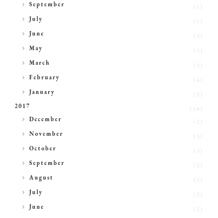
►
September
(1)
►
July
(1)
►
June
(3)
►
May
(3)
►
March
(3)
►
February
(4)
►
January
(2)
2017
(38)
►
December
(2)
►
November
(3)
►
October
(3)
►
September
(2)
►
August
(5)
►
July
(2)
►
June
(2)