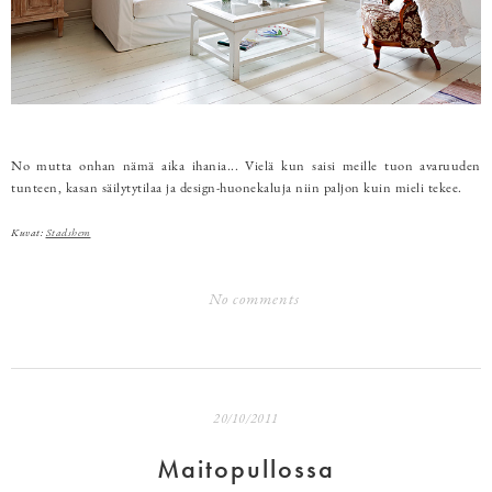
No mutta onhan nämä aika ihania... Vielä kun saisi meille tuon avaruuden
tunteen, kasan säilytytilaa ja design-huonekaluja niin paljon kuin mieli tekee.
Kuvat:
Stadshem
No comments
20/10/2011
Maitopullossa