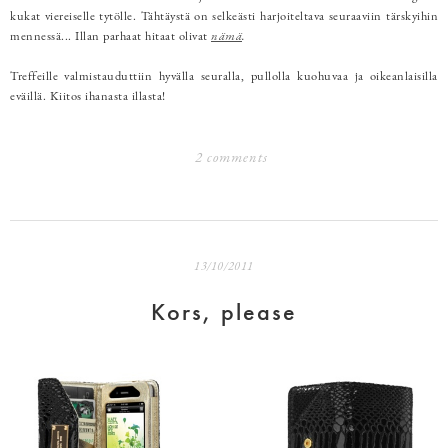
kukat viereiselle tytölle. Tähtäystä on selkeästi harjoiteltava seuraaviin tärskyihin
mennessä... Illan parhaat hitaat olivat
nämä
.
Treffeille valmistauduttiin hyvälla seuralla, pullolla kuohuvaa ja oikeanlaisilla
eväillä. Kiitos ihanasta illasta!
2 comments
13/10/2011
Kors, please