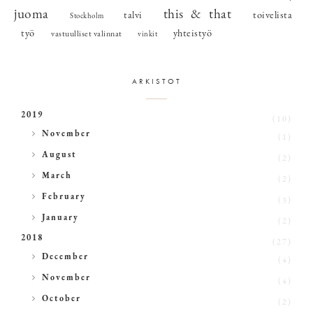
juoma
this & that
talvi
toivelista
Stockholm
työ
yhteistyö
vastuulliset valinnat
vinkit
ARKISTOT
2019
(10)
►
November
(1)
►
August
(2)
►
March
(2)
►
February
(3)
►
January
(2)
2018
(27)
►
December
(4)
►
November
(4)
►
October
(2)