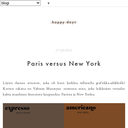
▼
27/10/2011
Paris versus New York
Löysin ihanan sivuston, joka oli kuin karkkia tällaisella grafiikka-addiktille!
Kuvien takana on Vahram Muratyan -niminen mies, joka leikkisästi vertailee
kahta maailman hienointa kaupunkia: Pariisia ja New Yorkia.