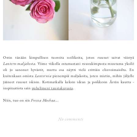
Ostin tänään kimpullisen tuoreita neilikoita, joten ruusut saivat väistyä
Lantern-maljakosta.
Viime viikolla ostamastani ruusukimpusta muutama yksilö
oli jo sanonut hyvästit, mutta osa näytti vielä erittäin elinvoimaisilta. En
kuitenkaan omista
Lanternia
pienempiä maljakoita, joten mietin, mihin jäljelle
jääneet ruusut iskisin. Kotimatkalla keksin idean ja poikkesin Ärrän kautta -
inspiraatiota sain
puhelimeni taustakuvasta
.
Niin, tuo on siis
Frezza Mochaa
...
No comments