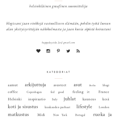
helsinkiläinen graafinen suunnittelija
blogissani jaan vinkkejä vastuulliseen elämään, pohdin työtä luovan
alan yksityisyrittäjän näkökulmasta ja jaan kuvia söpöstä koirastani
happydaysida [at] gmail.com
KATEGORIAT
arkijuttuja
asut
aamut
asusteet
blogi
Berlin
coffee
feeling it
France
Copenhagen
feel good
juhlat
Helsinki
inspiraatio
kauneus
kesä
Italy
koti ja sisustus
lifestyle
kuukauden parhaat
London
matkustus
ruoka ja
Midi
New York
Portugal