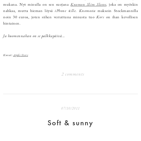
mukana. Nyt minulla on sen suojana
Knomon Slim Sleeve
, joka on myöskin
nahkaa, mutta hieman löysä
iPhone 4:lle
.
Knomosta
maksoin Stockmannilla
noin 30 euroa, joten siihen verrattuna minusta tuo
Kors
on ihan kevollisen
hintainen.
Ja huomennahan on se palkkapäivä...
Kuvat:
Apple Store
2 comments
07/10/2011
Soft & sunny