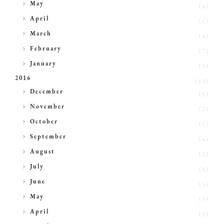
►
May
(4)
►
April
(1)
►
March
(4)
►
February
(7)
►
January
(3)
2016
(43)
►
December
(5)
►
November
(2)
►
October
(1)
►
September
(4)
►
August
(2)
►
July
(4)
►
June
(3)
►
May
(3)
►
April
(3)