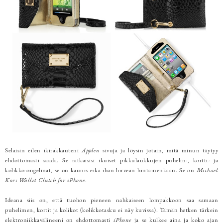
Selaisin eilen ikirakkauteni
Applen
sivuja ja löysin jotain, mitä minun täytyy
ehdottomasti saada. Se ratkaisisi ikuiset pikkulaukkujen puhelin-, kortti- ja
kolikko-ongelmat, se on kaunis eikä ihan hirveän hintainenkaan. Se on
Michael
Kors Wallet Clutch for iPhone
.
Ideana siis on, että tuohon pieneen nahkaiseen lompakkoon saa samaan
puhelimen, kortit ja kolikot (kolikkotasku ei näy kuvissa). Tämän hetken tärkein
elektroniikkavälineeni on ehdottomasti
iPhone
ja se kulkee aina ja koko ajan