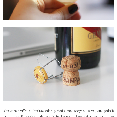
Olin eilen treffeillä - luultavastikin parhailla tänä syksynä. Harmi, että paikalla
oli noin 7000 muutakin ihmistä ja treffiseurani Theo antoi
taas
vahingossa