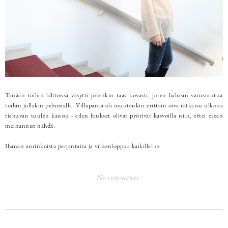
Tänään töihin lähtiessä väsytti jotenkin taas kovasti, joten halusin varustautua
töihin jollakin pehmeällä. Villapanta oli muutenkin erittäin oiva ratkaisu ulkona
riehuvan tuulen kanssa - eilen hiukset olivat pyörivät kasvoilla niin, ettei eteen
meinannut nähdä.
Ihanan aurinkoista perjantaita ja viikonloppua kaikille! :>
No comments