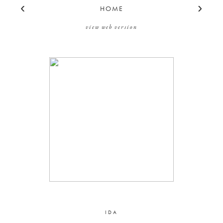
‹
›
HOME
view web version
IDA