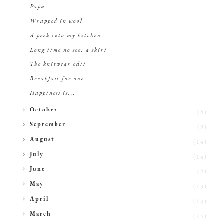
Papa
Wrapped in wool
A peek into my kitchen
Long time no see: a skirt
The knitwear edit
Breakfast for one
Happiness is...
►
October
(9)
►
September
(9)
►
August
(14)
►
July
(14)
►
June
(9)
►
May
(13)
►
April
(13)
►
March
(14)