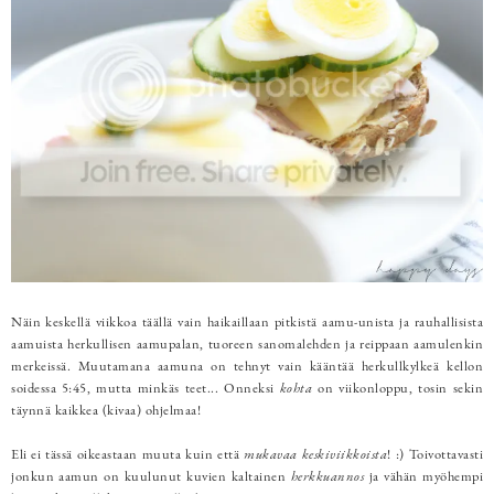
Näin keskellä viikkoa täällä vain haikaillaan pitkistä aamu-unista ja rauhallisista
aamuista herkullisen aamupalan, tuoreen sanomalehden ja reippaan aamulenkin
merkeissä. Muutamana aamuna on tehnyt vain kääntää herkullkylkeä kellon
soidessa 5:45, mutta minkäs teet... Onneksi
kohta
on viikonloppu, tosin sekin
täynnä kaikkea (kivaa) ohjelmaa!
Eli ei tässä oikeastaan muuta kuin että
mukavaa keskiviikkoista
! :) Toivottavasti
jonkun aamun on kuulunut kuvien kaltainen
herkkuannos
ja vähän myöhempi