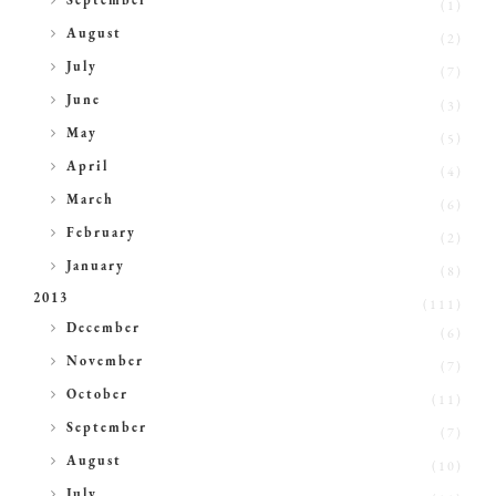
September
(1)
►
August
(2)
►
July
(7)
►
June
(3)
►
May
(5)
►
April
(4)
►
March
(6)
►
February
(2)
►
January
(8)
2013
(111)
►
December
(6)
►
November
(7)
►
October
(11)
►
September
(7)
►
August
(10)
►
July