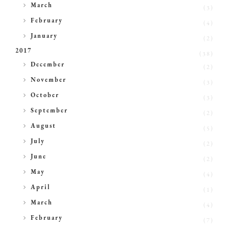
►
March
(3)
►
February
(4)
►
January
(2)
2017
(38)
►
December
(2)
►
November
(3)
►
October
(3)
►
September
(2)
►
August
(5)
►
July
(2)
►
June
(2)
►
May
(4)
►
April
(1)
►
March
(4)
►
February
(7)