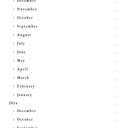
December
(5)
►
November
(3)
►
October
(3)
►
September
(4)
►
August
(5)
►
July
(3)
►
June
(8)
►
May
(10)
►
April
(10)
►
March
(6)
►
February
(7)
►
January
(4)
2014
(43)
►
December
(1)
►
October
(4)
►