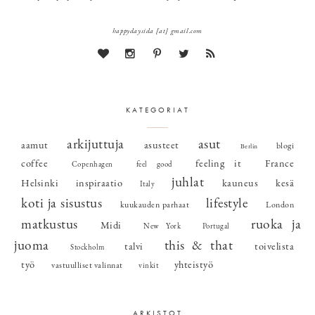
happydaysida [at] gmail.com
KATEGORIAT
arkijuttuja
asut
aamut
asusteet
blogi
Berlin
coffee
feeling it
France
Copenhagen
feel good
juhlat
Helsinki
inspiraatio
kauneus
kesä
Italy
koti ja sisustus
lifestyle
kuukauden parhaat
London
matkustus
ruoka ja
Midi
New York
Portugal
juoma
this & that
talvi
toivelista
Stockholm
työ
yhteistyö
vastuulliset valinnat
vinkit
ARKISTOT