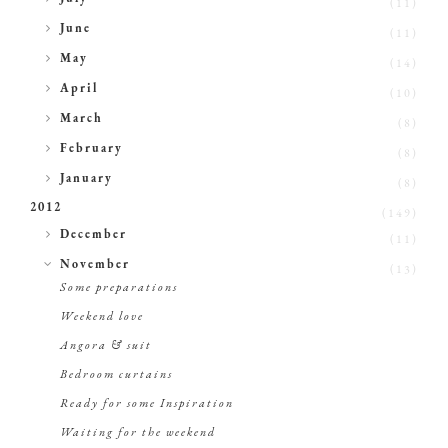
(11)
►
June
(11)
►
May
(14)
►
April
(10)
►
March
(8)
►
February
(8)
►
January
(8)
2012
(149)
►
December
(11)
▼
November
(13)
Some preparations
Weekend love
Angora & suit
Bedroom curtains
Ready for some Inspiration
Waiting for the weekend