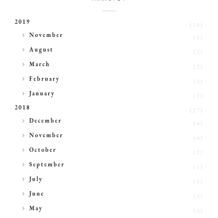
2019
(10)
►
November
(1)
►
August
(2)
►
March
(2)
►
February
(3)
►
January
(2)
2018
(27)
►
December
(4)
►
November
(4)
►
October
(2)
►
September
(1)
►
July
(1)
►
June
(3)
►
May
(3)