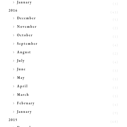
►
January
(3)
2016
(43)
►
December
(5)
►
November
(2)
►
October
(1)
►
September
(4)
►
August
(2)
►
July
(4)
►
June
(3)
►
May
(3)
►
April
(3)
►
March
(3)
►
February
(4)
►
January
(9)
2015
(68)
►