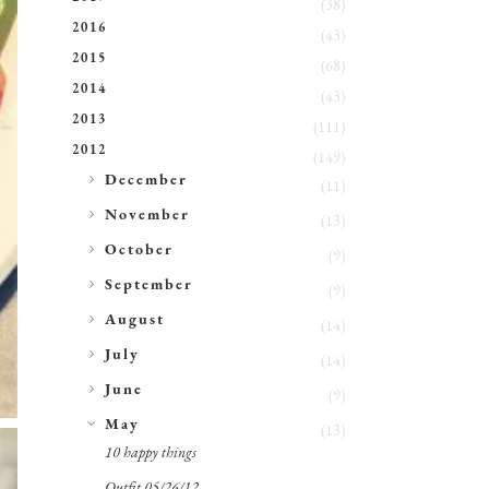
(38)
2016
(43)
2015
(68)
2014
(43)
2013
(111)
2012
(149)
►
December
(11)
►
November
(13)
►
October
(9)
►
September
(9)
►
August
(14)
►
July
(14)
►
June
(9)
▼
May
(13)
10 happy things
Outfit 05/26/12