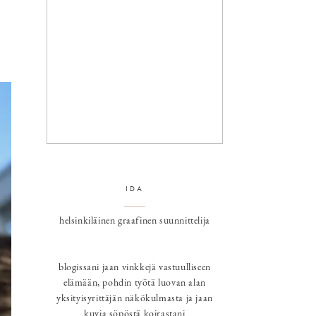
IDA
helsinkiläinen graafinen suunnittelija
blogissani jaan vinkkejä vastuulliseen
elämään, pohdin työtä luovan alan
yksityisyrittäjän näkökulmasta ja jaan
kuvia söpöstä koirastani