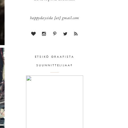
happydaysida [at] gmail.com
ETSIKÖ GRAAFISTA
SUUNNITTELIJAA?