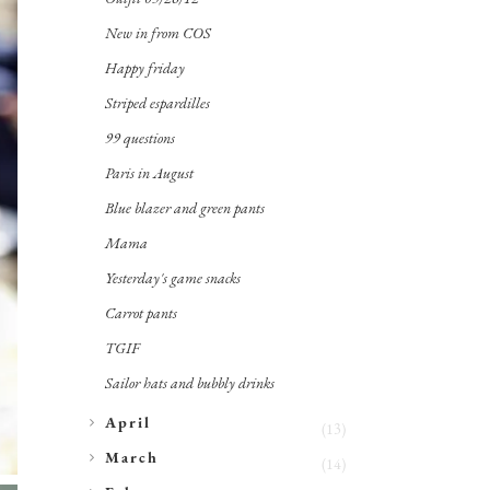
New in from COS
Happy friday
Striped espardilles
99 questions
Paris in August
Blue blazer and green pants
Mama
Yesterday's game snacks
Carrot pants
TGIF
Sailor hats and bubbly drinks
►
April
(13)
►
March
(14)
►