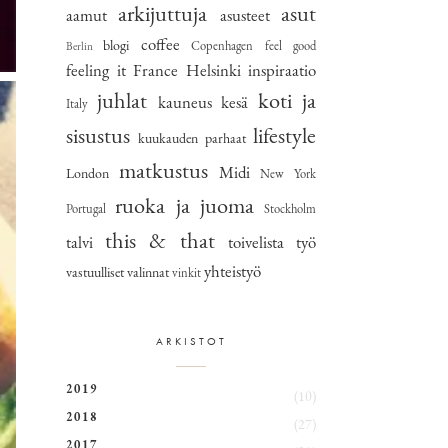
arkijuttuja
asut
aamut
asusteet
coffee
blogi
Copenhagen
feel good
Berlin
feeling it
France
Helsinki
inspiraatio
juhlat
koti ja
kauneus
kesä
Italy
sisustus
lifestyle
kuukauden parhaat
matkustus
Midi
London
New York
ruoka ja juoma
Portugal
Stockholm
this & that
talvi
toivelista
työ
yhteistyö
vastuulliset valinnat
vinkit
ARKISTOT
2019
(10)
2018
(27)
2017