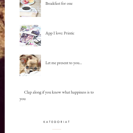
Breakfast for one
App I love: Printic
Let me present to you...
Clap along if you know what happiness is to
you
KATEGORIAT