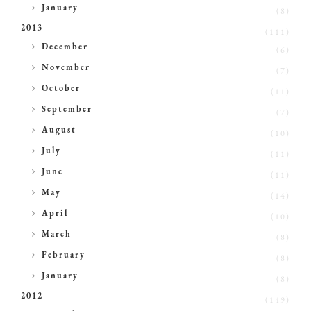
►
January
(8)
2013
(111)
►
December
(6)
►
November
(7)
►
October
(11)
►
September
(7)
►
August
(10)
►
July
(11)
►
June
(11)
►
May
(14)
►
April
(10)
►
March
(8)
►
February
(8)
►
January
(8)
2012
(149)