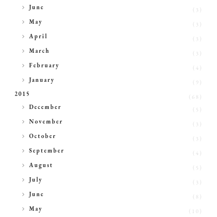
►
June
(3)
►
May
(3)
►
April
(3)
►
March
(3)
►
February
(4)
►
January
(9)
2015
(68)
►
December
(5)
►
November
(3)
►
October
(3)
►
September
(4)
►
August
(5)
►
July
(3)
►
June
(8)
►
May
(10)