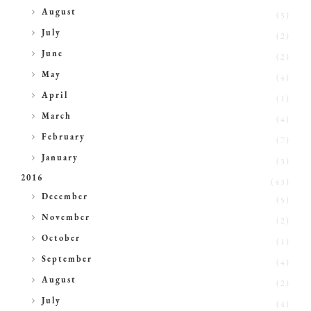
►
August
(5)
►
July
(2)
►
June
(2)
►
May
(4)
►
April
(1)
►
March
(4)
►
February
(7)
►
January
(3)
2016
(43)
►
December
(5)
►
November
(2)
►
October
(1)
►
September
(4)
►
August
(2)
►
July
(4)