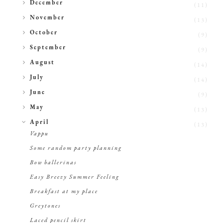
►
December
(11)
►
November
(13)
►
October
(9)
►
September
(9)
►
August
(14)
►
July
(14)
►
June
(9)
►
May
(13)
▼
April
(13)
Vappu
Some random party planning
Bow ballerinas
Easy Breezy Summer Feeling
Breakfast at my place
Greytones
Laced pencil skirt