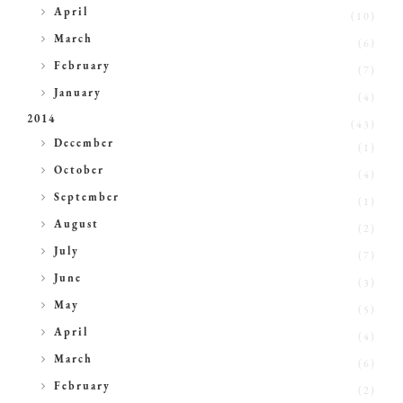
►
April
(10)
►
March
(6)
►
February
(7)
►
January
(4)
2014
(43)
►
December
(1)
►
October
(4)
►
September
(1)
►
August
(2)
►
July
(7)
►
June
(3)
►
May
(5)
►
April
(4)
►
March
(6)
►
February
(2)