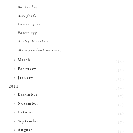
Barbie bag
Asos finds
Easter: gone
Easter egg
Ashley Madekwe
Mini graduation party
►
March
(14)
►
February
(15)
►
January
(15)
2011
(54)
►
December
(9)
►
November
(7)
►
October
(6)
►
September
(7)
►
August
(8)