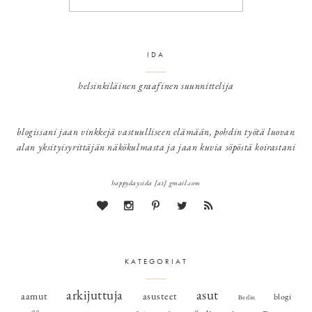
IDA
helsinkiläinen graafinen suunnittelija
blogissani jaan vinkkejä vastuulliseen elämään, pohdin työtä luovan
alan yksityisyrittäjän näkökulmasta ja jaan kuvia söpöstä koirastani
happydaysida [at] gmail.com
KATEGORIAT
arkijuttuja
asut
aamut
asusteet
blogi
Berlin