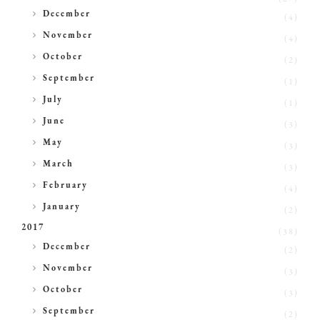
►
December
(4)
►
November
(4)
►
October
(2)
►
September
(1)
►
July
(1)
►
June
(3)
►
May
(3)
►
March
(3)
►
February
(4)
►
January
(2)
2017
(38)
►
December
(2)
►
November
(3)
►
October
(3)
►
September
(2)