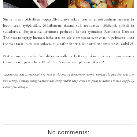
Sinne meni pääsiäisen vapaapäivät, nyt alkaa taas orientoituminen arkeen ja
huomiseen työpäivään. Miniloman aikana tuli nukuttua, löhöttyä, syötyä ja
sukuloitua. Perjantaina kävimme perheeni kanssa syömässä
Ravintola Kuussa
Töölössä ja täytyy hieman kehaista: en ole elämässäni syönyt niin pehmeää lihaa
(poroa) tai niin suussa sulavaa suklaafondanttia. Suosittelen lämpimästi kaikille!
Nyt voisin vaihteeksi köllähtää sohvalle ja laittaa jonkin elokuvan pyörimään -
toivottavasti pysyn hereillä näiden "rankkojen" päivien jälkeen!
//Easter holiday is over and I'm back to the reality (tomorrow: work). During the past few days I've
been eating, sleeping, seeing relatives and being totally lazy. Now I'm going to watch a movie, hopefully
I don't fall asleep...
No comments: