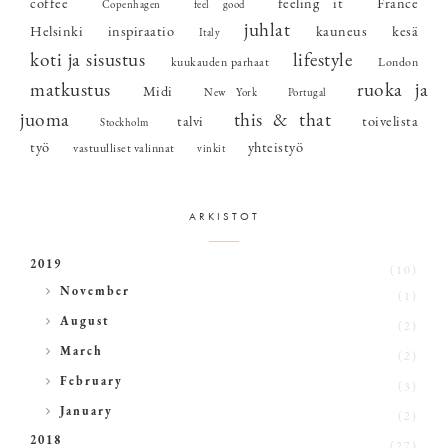
coffee
feeling it
France
Copenhagen
feel good
juhlat
Helsinki
inspiraatio
kauneus
kesä
Italy
koti ja sisustus
lifestyle
kuukauden parhaat
London
matkustus
ruoka ja
Midi
New York
Portugal
juoma
this & that
talvi
toivelista
Stockholm
työ
yhteistyö
vastuulliset valinnat
vinkit
ARKISTOT
2019
(10)
►
November
(1)
►
August
(2)
►
March
(2)
►
February
(3)
►
January
(2)
2018
(27)