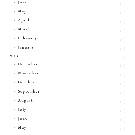
►
June
(3)
►
May
(3)
►
April
(3)
►
March
(3)
►
February
(4)
►
January
(9)
2015
(68)
►
December
(5)
►
November
(3)
►
October
(3)
►
September
(4)
►
August
(5)
►
July
(3)
►
June
(8)
►
May
(10)