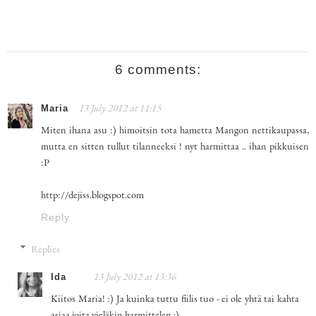
6 comments:
Maria
13 July 2012 at 11:15
Miten ihana asu :) himoitsin tota hametta Mangon nettikaupassa,
mutta en sitten tullut tilanneeksi ! nyt harmittaa .. ihan pikkuisen
:P
http://dejiss.blogspot.com
Reply
Replies
Ida
13 July 2012 at 13:36
Kiitos Maria! :) Ja kuinka tuttu fiilis tuo - ei ole yhtä tai kahta
asiaa joita vieläkin harmittelen ;)