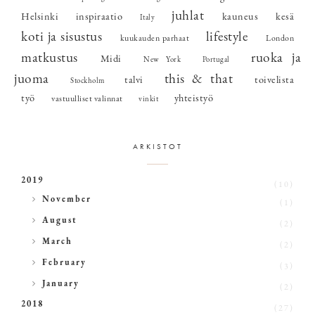
juhlat
Helsinki
inspiraatio
kauneus
kesä
Italy
koti ja sisustus
lifestyle
kuukauden parhaat
London
matkustus
ruoka ja
Midi
New York
Portugal
juoma
this & that
talvi
toivelista
Stockholm
työ
yhteistyö
vastuulliset valinnat
vinkit
ARKISTOT
2019
(10)
►
November
(1)
►
August
(2)
►
March
(2)
►
February
(3)
►
January
(2)
2018
(27)