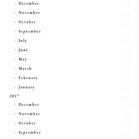
►
December
(4)
►
November
(4)
►
October
(2)
►
September
(1)
►
July
(1)
►
June
(3)
►
May
(3)
►
March
(3)
►
February
(4)
►
January
(2)
2017
(38)
►
December
(2)
►
November
(3)
►
October
(3)
►
September
(2)