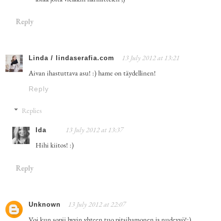
Reply
Linda / lindaserafia.com
13 July 2012 at 13:21
Aivan ihastuttava asu! :) hame on täydellinen!
Reply
Replies
Ida
13 July 2012 at 13:37
Hihi kiitos! :)
Reply
Unknown
13 July 2012 at 22:07
Voi kun sopii hyvin yhteen tuo pitsihamonen ja nudevyö!:)