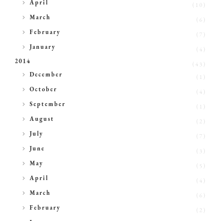
►
April
(10)
►
March
(6)
►
February
(7)
►
January
(4)
2014
(43)
►
December
(1)
►
October
(4)
►
September
(1)
►
August
(2)
►
July
(7)
►
June
(3)
►
May
(5)
►
April
(4)
►
March
(6)
►
February
(2)
►