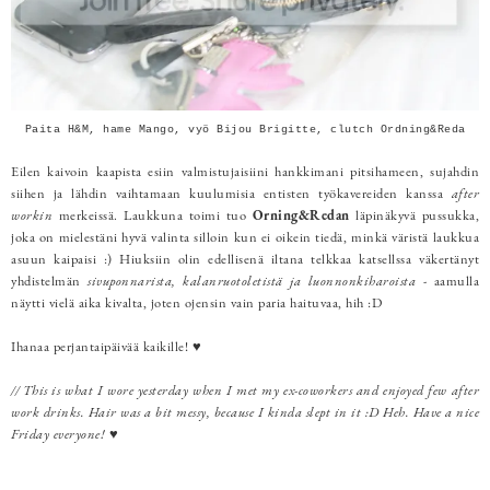
Paita H&M, hame Mango, vyö Bijou Brigitte, clutch Ordning&Reda
Eilen kaivoin kaapista esiin valmistujaisiini hankkimani pitsihameen, sujahdin
siihen ja lähdin vaihtamaan kuulumisia entisten työkavereiden kanssa
after
workin
merkeissä. Laukkuna toimi tuo
Orning&Redan
läpinäkyvä pussukka,
joka on mielestäni hyvä valinta silloin kun ei oikein tiedä, minkä väristä laukkua
asuun kaipaisi :) Hiuksiin olin edellisenä iltana telkkaa katsellssa väkertänyt
yhdistelmän
sivuponnarista, kalanruotoletistä ja luonnonkiharoista
- aamulla
näytti vielä aika kivalta, joten ojensin vain paria haituvaa, hih :D
Ihanaa perjantaipäivää kaikille! ♥
// This is what I wore yesterday when I met my ex-coworkers and enjoyed few after
work drinks. Hair was a bit messy, because I kinda slept in it :D Heh. Have a nice
Friday everyone! ♥