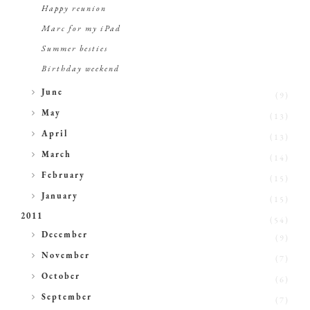
Happy reunion
Marc for my iPad
Summer besties
Birthday weekend
►
June
(9)
►
May
(13)
►
April
(13)
►
March
(14)
►
February
(15)
►
January
(15)
2011
(54)
►
December
(9)
►
November
(7)
►
October
(6)
►
September
(7)