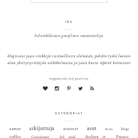
IDA
helsinkiläinen graafinen suunnittelija
blogissani jaan vinkkejä vastuulliseen elämään, pohdin työtä luovan
alan yksityisyrittäjän näkökulmasta ja jaan kuvia söpöstä koirastani
happydaysida [at] gmail.com
KATEGORIAT
arkijuttuja
asut
aamut
asusteet
blogi
Berlin
coffee
feeling it
France
Copenhagen
feel good