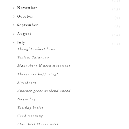
(11)
►
November
(13)
►
October
(9)
►
September
(9)
►
August
(14)
▼
July
(14)
Thoughts about home
Typical Saturday
Maxi skirt & neon statement
Things are happening!
StyleSaint
Another great weekend ahead
Naysa bag
Tuesday basics
Good morning
Blue shirt & lace skirt