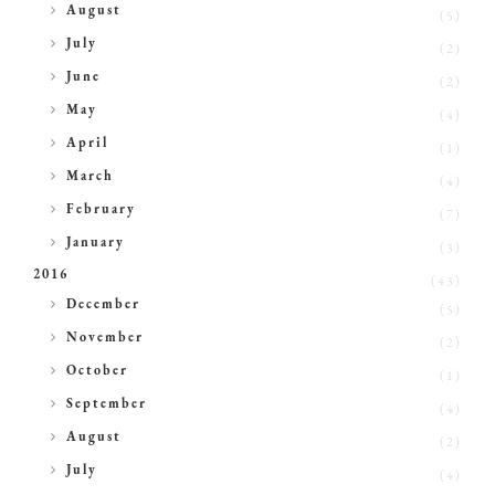
►
August
(5)
►
July
(2)
►
June
(2)
►
May
(4)
►
April
(1)
►
March
(4)
►
February
(7)
►
January
(3)
2016
(43)
►
December
(5)
►
November
(2)
►
October
(1)
►
September
(4)
►
August
(2)
►
July
(4)