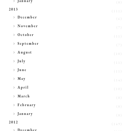
January
(8)
2013
(111)
►
December
(6)
►
November
(7)
►
October
(11)
►
September
(7)
►
August
(10)
►
July
(11)
►
June
(11)
►
May
(14)
►
April
(10)
►
March
(8)
►
February
(8)
►
January
(8)
2012
(149)
►
December