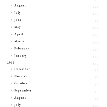
►
August
(14)
►
July
(14)
►
June
(9)
►
May
(13)
►
April
(13)
►
March
(14)
►
February
(15)
►
January
(15)
2011
(54)
►
December
(9)
►
November
(7)
►
October
(6)
►
September
(7)
►
August
(8)
►
July
(10)