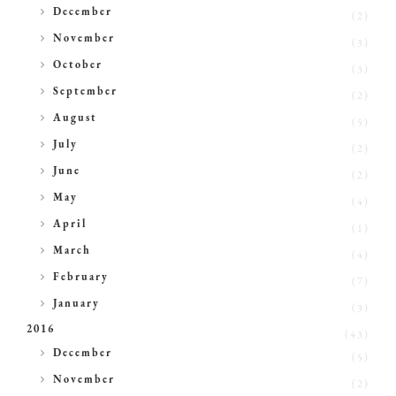
►
December
(2)
►
November
(3)
►
October
(3)
►
September
(2)
►
August
(5)
►
July
(2)
►
June
(2)
►
May
(4)
►
April
(1)
►
March
(4)
►
February
(7)
►
January
(3)
2016
(43)
►
December
(5)
►
November
(2)