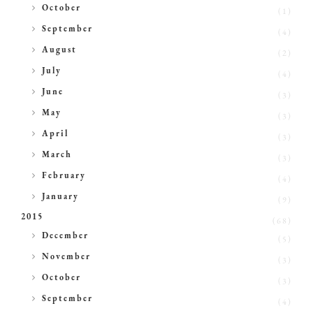
►
October
(1)
►
September
(4)
►
August
(2)
►
July
(4)
►
June
(3)
►
May
(3)
►
April
(3)
►
March
(3)
►
February
(4)
►
January
(9)
2015
(68)
►
December
(5)
►
November
(3)
►
October
(3)
►
September
(4)