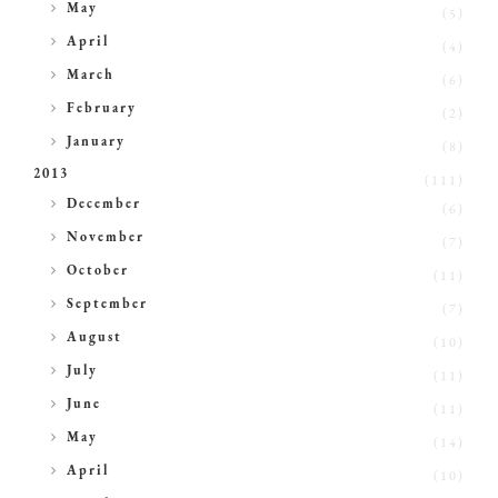
►
May
(5)
►
April
(4)
►
March
(6)
►
February
(2)
►
January
(8)
2013
(111)
►
December
(6)
►
November
(7)
►
October
(11)
►
September
(7)
►
August
(10)
►
July
(11)
►
June
(11)
►
May
(14)
►
April
(10)