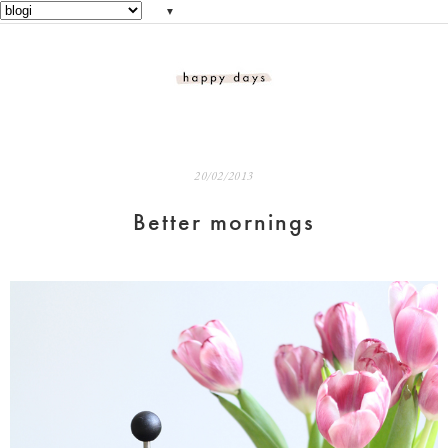
▼
20/02/2013
Better mornings