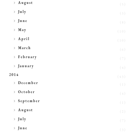
►
August
(5)
►
July
(3)
►
June
(8)
►
May
(10)
►
April
(10)
►
March
(6)
►
February
(7)
►
January
(4)
2014
(43)
►
December
(1)
►
October
(4)
►
September
(1)
►
August
(2)
►
July
(7)
►
June
(3)