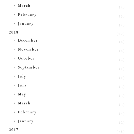
►
March
(2)
►
February
(3)
►
January
(2)
2018
(27)
►
December
(4)
►
November
(4)
►
October
(2)
►
September
(1)
►
July
(1)
►
June
(3)
►
May
(3)
►
March
(3)
►
February
(4)
►
January
(2)
2017
(38)