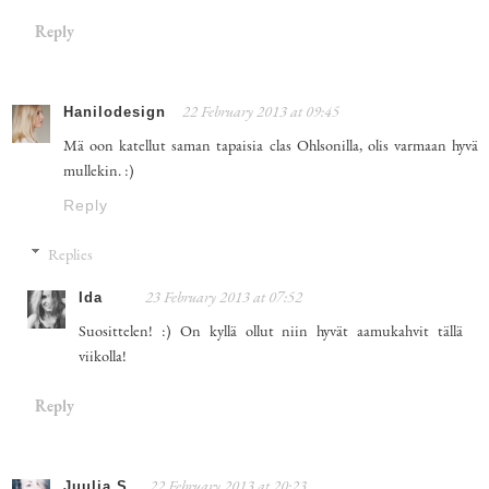
Reply
Hanilodesign
22 February 2013 at 09:45
Mä oon katellut saman tapaisia clas Ohlsonilla, olis varmaan hyvä
mullekin. :)
Reply
Replies
Ida
23 February 2013 at 07:52
Suosittelen! :) On kyllä ollut niin hyvät aamukahvit tällä
viikolla!
Reply
Juulia S.
22 February 2013 at 20:23