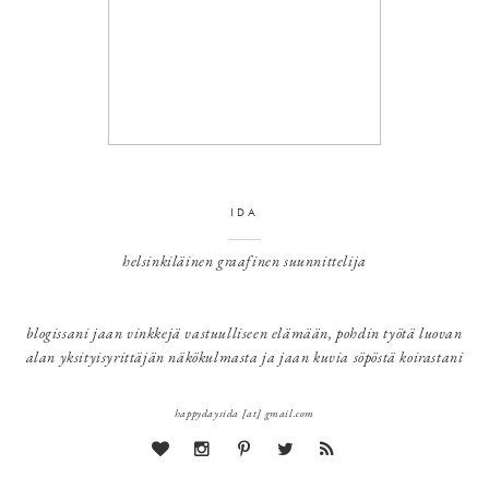
IDA
helsinkiläinen graafinen suunnittelija
blogissani jaan vinkkejä vastuulliseen elämään, pohdin työtä luovan
alan yksityisyrittäjän näkökulmasta ja jaan kuvia söpöstä koirastani
happydaysida [at] gmail.com