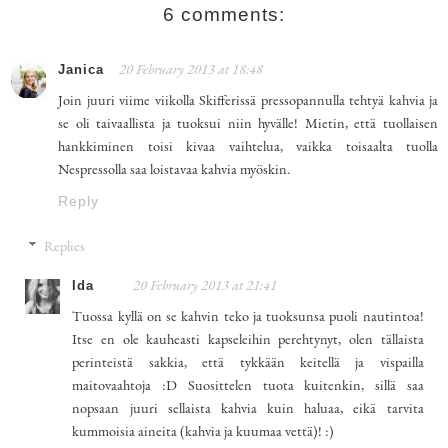
6 comments:
Janica
20 February 2013 at 18:48
Join juuri viime viikolla Skifferissä pressopannulla tehtyä kahvia ja
se oli taivaallista ja tuoksui niin hyvälle! Mietin, että tuollaisen
hankkiminen toisi kivaa vaihtelua, vaikka toisaalta tuolla
Nespressolla saa loistavaa kahvia myöskin.
Reply
Replies
Ida
20 February 2013 at 21:41
Tuossa kyllä on se kahvin teko ja tuoksunsa puoli nautintoa!
Itse en ole kauheasti kapseleihin perehtynyt, olen tällaista
perinteistä sakkia, että tykkään keitellä ja vispailla
maitovaahtoja :D Suosittelen tuota kuitenkin, sillä saa
nopsaan juuri sellaista kahvia kuin haluaa, eikä tarvita
kummoisia aineita (kahvia ja kuumaa vettä)! :)