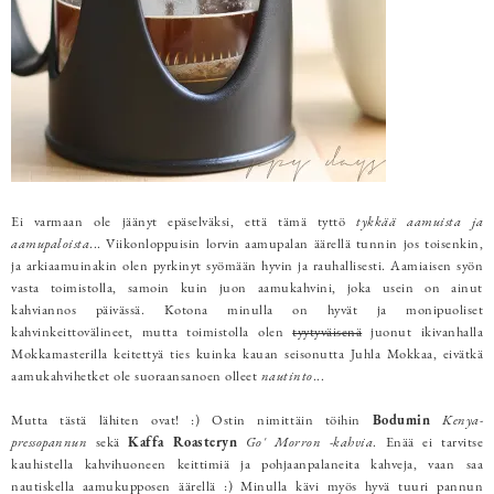
Ei varmaan ole jäänyt epäselväksi, että tämä tyttö
tykkää aamuista ja
aamupaloista
... Viikonloppuisin lorvin aamupalan äärellä tunnin jos toisenkin,
ja arkiaamuinakin olen pyrkinyt syömään hyvin ja rauhallisesti. Aamiaisen syön
vasta toimistolla, samoin kuin juon aamukahvini, joka usein on ainut
kahviannos päivässä. Kotona minulla on hyvät ja monipuoliset
kahvinkeittovälineet, mutta toimistolla olen
tyytyväisenä
juonut ikivanhalla
Mokkamasterilla keitettyä ties kuinka kauan seisonutta Juhla Mokkaa, eivätkä
aamukahvihetket ole suoraansanoen olleet
nautinto
...
Mutta tästä lähiten ovat! :) Ostin nimittäin töihin
Bodumin
Kenya-
pressopannun
sekä
Kaffa Roasteryn
Go' Morron -kahvia
. Enää ei tarvitse
kauhistella kahvihuoneen keittimiä ja pohjaanpalaneita kahveja, vaan saa
nautiskella aamukupposen äärellä :) Minulla kävi myös hyvä tuuri pannun