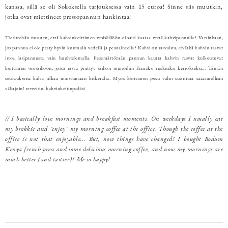
kanssa, sillä se oli Sokoksella tarjouksessa vain 15 euroa! Sinne siis muutkin,
jotka ovat miettineet pressopannun hankintaa!
Tiesittehän muuten, että kahvinkeittimen vesisäiliöön ei saisi kaataa vettä kahvipannulla? Varsinkaan,
jos pannua ei ole pesty hyvin kuumalla vedellä ja pesuaineella? Kahvi on rasvaista, eivätkä kahvin rasvat
irtoa lasipannusta vain huuhtelemalla. Pesemättömän pannun kautta kahvin rasvat kulkeutuvat
keittimen vesisäiliöön, jossa rasva pinttyy säiliön reunoihin ihanaksi ruskeaksi kerrokseksi... Tämän
seurauksena kahvi alkaa maistumaan kitkerältä. Myös keittimen pesu tulisi suorittaa sääännöllisin
väliajoin! terveisin, kahvinkeitinpoliisi
// I basically love mornings and breakfast moments. On weekdays I usually eat
my brekkie and "enjoy" my morning coffee at the office. Though the coffee at the
office is not that enjoyable... But, now things have changed! I bought Bodum
Kenya french press and some delicious morning coffee, and now my mornings are
much better (and tastier)! Me so happy!