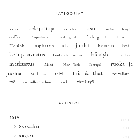
KATEGORIAT
arkijuttuja
asut
aamut
asusteet
blogi
Berlin
coffee
feeling it
France
Copenhagen
feel good
juhlat
Helsinki
inspiraatio
kauneus
kesä
Italy
koti ja sisustus
lifestyle
kuukauden parhaat
London
matkustus
ruoka ja
Midi
New York
Portugal
juoma
this & that
talvi
toivelista
Stockholm
työ
yhteistyö
vastuulliset valinnat
vinkit
ARKISTOT
2019
(10)
►
November
(1)
►
August
(2)