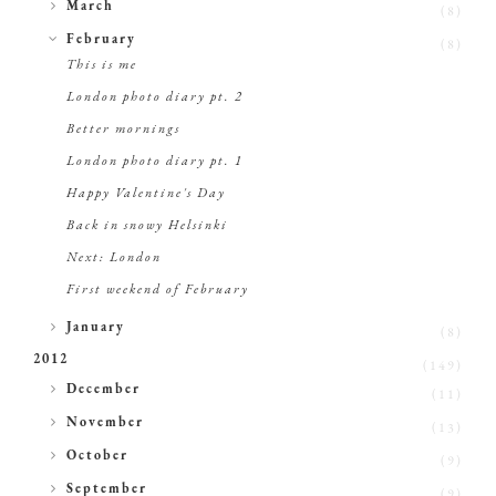
►
March
(8)
▼
February
(8)
This is me
London photo diary pt. 2
Better mornings
London photo diary pt. 1
Happy Valentine's Day
Back in snowy Helsinki
Next: London
First weekend of February
►
January
(8)
2012
(149)
►
December
(11)
►
November
(13)
►
October
(9)
►
September
(9)